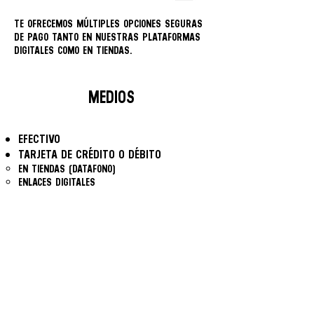
TE OFRECEMOS MÚLTIPLES OPCIONES SEGURAS
DE PAGO TANTO EN NUESTRAS PLATAFORMAS
DIGITALES COMO EN TIENDAS.
MEDIOS
EFECTIVO
TARJETA DE CRÉDITO O DÉBITO
EN TIENDAS (DATAFONO)
ENLACES DIGITALES
DEPÓSITO BANCARIO
SINPE MÓVIL
CUOTAS
TASA CERO CREDOMATIC A 3 Y 6 MESES
CREDIX A 3 Y 6 MESES
PROMERICA (TIENDAS SELECTAS)